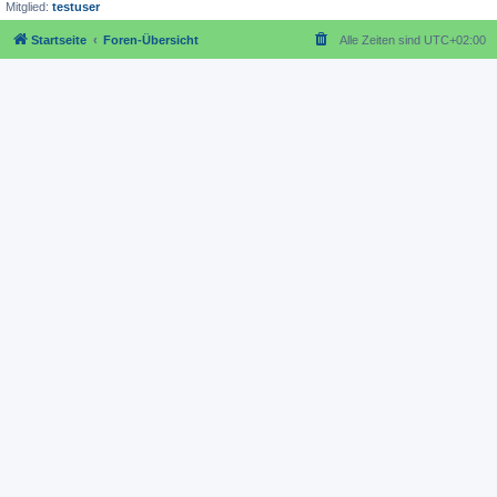
Mitglied:
testuser
Startseite
Foren-Übersicht
Alle Zeiten sind
UTC+02:00