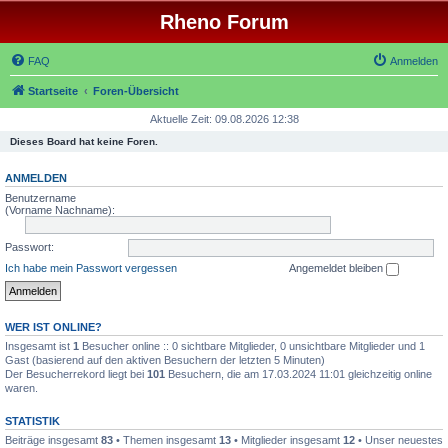
Rheno Forum
FAQ
Anmelden
Startseite
Foren-Übersicht
Aktuelle Zeit: 09.08.2026 12:38
Dieses Board hat keine Foren.
ANMELDEN
Benutzername
(Vorname Nachname):
Passwort:
Ich habe mein Passwort vergessen
Angemeldet bleiben
WER IST ONLINE?
Insgesamt ist
1
Besucher online :: 0 sichtbare Mitglieder, 0 unsichtbare Mitglieder und 1
Gast (basierend auf den aktiven Besuchern der letzten 5 Minuten)
Der Besucherrekord liegt bei
101
Besuchern, die am 17.03.2024 11:01 gleichzeitig online
waren.
STATISTIK
Beiträge insgesamt
83
• Themen insgesamt
13
• Mitglieder insgesamt
12
• Unser neuestes