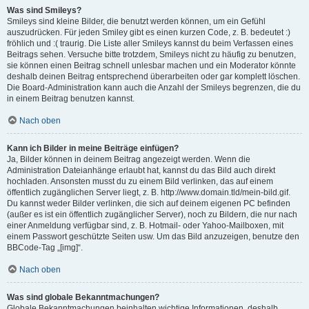
Was sind Smileys?
Smileys sind kleine Bilder, die benutzt werden können, um ein Gefühl
auszudrücken. Für jeden Smiley gibt es einen kurzen Code, z. B. bedeutet :)
fröhlich und :( traurig. Die Liste aller Smileys kannst du beim Verfassen eines
Beitrags sehen. Versuche bitte trotzdem, Smileys nicht zu häufig zu benutzen,
sie können einen Beitrag schnell unlesbar machen und ein Moderator könnte
deshalb deinen Beitrag entsprechend überarbeiten oder gar komplett löschen.
Die Board-Administration kann auch die Anzahl der Smileys begrenzen, die du
in einem Beitrag benutzen kannst.
Nach oben
Kann ich Bilder in meine Beiträge einfügen?
Ja, Bilder können in deinem Beitrag angezeigt werden. Wenn die
Administration Dateianhänge erlaubt hat, kannst du das Bild auch direkt
hochladen. Ansonsten musst du zu einem Bild verlinken, das auf einem
öffentlich zugänglichen Server liegt, z. B. http://www.domain.tld/mein-bild.gif.
Du kannst weder Bilder verlinken, die sich auf deinem eigenen PC befinden
(außer es ist ein öffentlich zugänglicher Server), noch zu Bildern, die nur nach
einer Anmeldung verfügbar sind, z. B. Hotmail- oder Yahoo-Mailboxen, mit
einem Passwort geschützte Seiten usw. Um das Bild anzuzeigen, benutze den
BBCode-Tag „[img]“.
Nach oben
Was sind globale Bekanntmachungen?
Globale Bekanntmachungen beinhalten wichtige Informationen, deshalb