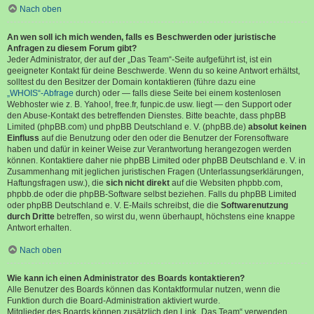
Nach oben
An wen soll ich mich wenden, falls es Beschwerden oder juristische
Anfragen zu diesem Forum gibt?
Jeder Administrator, der auf der „Das Team“-Seite aufgeführt ist, ist ein
geeigneter Kontakt für deine Beschwerde. Wenn du so keine Antwort erhältst,
solltest du den Besitzer der Domain kontaktieren (führe dazu eine
„WHOIS“-Abfrage
durch) oder — falls diese Seite bei einem kostenlosen
Webhoster wie z. B. Yahoo!, free.fr, funpic.de usw. liegt — den Support oder
den Abuse-Kontakt des betreffenden Dienstes. Bitte beachte, dass phpBB
Limited (phpBB.com) und phpBB Deutschland e. V. (phpBB.de)
absolut keinen
Einfluss
auf die Benutzung oder den oder die Benutzer der Forensoftware
haben und dafür in keiner Weise zur Verantwortung herangezogen werden
können. Kontaktiere daher nie phpBB Limited oder phpBB Deutschland e. V. in
Zusammenhang mit jeglichen juristischen Fragen (Unterlassungserklärungen,
Haftungsfragen usw.), die
sich nicht direkt
auf die Websiten phpbb.com,
phpbb.de oder die phpBB-Software selbst beziehen. Falls du phpBB Limited
oder phpBB Deutschland e. V. E-Mails schreibst, die die
Softwarenutzung
durch Dritte
betreffen, so wirst du, wenn überhaupt, höchstens eine knappe
Antwort erhalten.
Nach oben
Wie kann ich einen Administrator des Boards kontaktieren?
Alle Benutzer des Boards können das Kontaktformular nutzen, wenn die
Funktion durch die Board-Administration aktiviert wurde.
Mitglieder des Boards können zusätzlich den Link „Das Team“ verwenden.