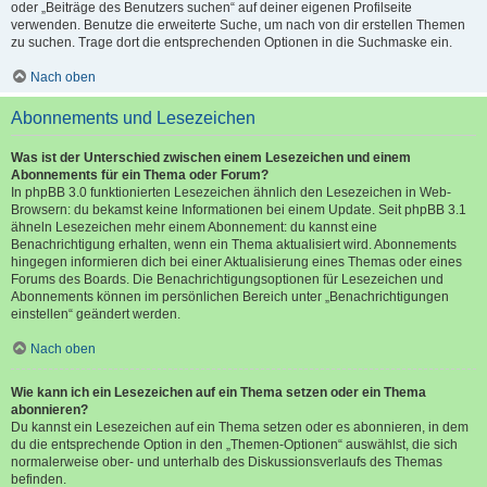
oder „Beiträge des Benutzers suchen“ auf deiner eigenen Profilseite
verwenden. Benutze die erweiterte Suche, um nach von dir erstellen Themen
zu suchen. Trage dort die entsprechenden Optionen in die Suchmaske ein.
Nach oben
Abonnements und Lesezeichen
Was ist der Unterschied zwischen einem Lesezeichen und einem
Abonnements für ein Thema oder Forum?
In phpBB 3.0 funktionierten Lesezeichen ähnlich den Lesezeichen in Web-
Browsern: du bekamst keine Informationen bei einem Update. Seit phpBB 3.1
ähneln Lesezeichen mehr einem Abonnement: du kannst eine
Benachrichtigung erhalten, wenn ein Thema aktualisiert wird. Abonnements
hingegen informieren dich bei einer Aktualisierung eines Themas oder eines
Forums des Boards. Die Benachrichtigungsoptionen für Lesezeichen und
Abonnements können im persönlichen Bereich unter „Benachrichtigungen
einstellen“ geändert werden.
Nach oben
Wie kann ich ein Lesezeichen auf ein Thema setzen oder ein Thema
abonnieren?
Du kannst ein Lesezeichen auf ein Thema setzen oder es abonnieren, in dem
du die entsprechende Option in den „Themen-Optionen“ auswählst, die sich
normalerweise ober- und unterhalb des Diskussionsverlaufs des Themas
befinden.