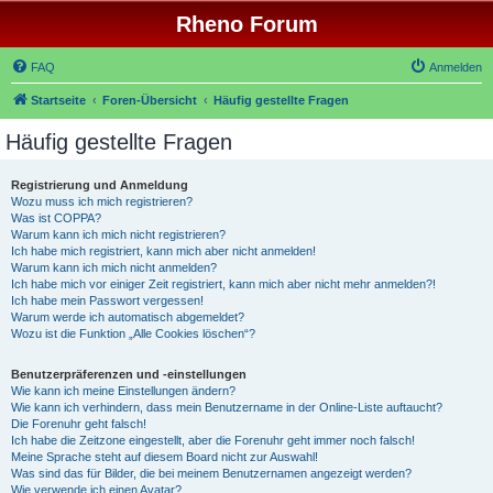
Rheno Forum
FAQ
Anmelden
Startseite
Foren-Übersicht
Häufig gestellte Fragen
Häufig gestellte Fragen
Registrierung und Anmeldung
Wozu muss ich mich registrieren?
Was ist COPPA?
Warum kann ich mich nicht registrieren?
Ich habe mich registriert, kann mich aber nicht anmelden!
Warum kann ich mich nicht anmelden?
Ich habe mich vor einiger Zeit registriert, kann mich aber nicht mehr anmelden?!
Ich habe mein Passwort vergessen!
Warum werde ich automatisch abgemeldet?
Wozu ist die Funktion „Alle Cookies löschen“?
Benutzerpräferenzen und -einstellungen
Wie kann ich meine Einstellungen ändern?
Wie kann ich verhindern, dass mein Benutzername in der Online-Liste auftaucht?
Die Forenuhr geht falsch!
Ich habe die Zeitzone eingestellt, aber die Forenuhr geht immer noch falsch!
Meine Sprache steht auf diesem Board nicht zur Auswahl!
Was sind das für Bilder, die bei meinem Benutzernamen angezeigt werden?
Wie verwende ich einen Avatar?