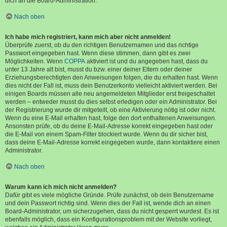
dich an die Board-Administration.
Nach oben
Ich habe mich registriert, kann mich aber nicht anmelden!
Überprüfe zuerst, ob du den richtigen Benutzernamen und das richtige
Passwort eingegeben hast. Wenn diese stimmen, dann gibt es zwei
Möglichkeiten. Wenn
COPPA
aktiviert ist und du angegeben hast, dass du
unter 13 Jahre alt bist, musst du bzw. einer deiner Eltern oder deiner
Erziehungsberechtigten den Anweisungen folgen, die du erhalten hast. Wenn
dies nicht der Fall ist, muss dein Benutzerkonto vielleicht aktiviert werden. Bei
einigen Boards müssen alle neu angemeldeten Mitglieder erst freigeschaltet
werden – entweder musst du dies selbst erledigen oder ein Administrator. Bei
der Registrierung wurde dir mitgeteilt, ob eine Aktivierung nötig ist oder nicht.
Wenn du eine E-Mail erhalten hast, folge den dort enthaltenen Anweisungen.
Ansonsten prüfe, ob du deine E-Mail-Adresse korrekt eingegeben hast oder
die E-Mail von einem Spam-Filter blockiert wurde. Wenn du dir sicher bist,
dass deine E-Mail-Adresse korrekt eingegeben wurde, dann kontaktiere einen
Administrator.
Nach oben
Warum kann ich mich nicht anmelden?
Dafür gibt es viele mögliche Gründe. Prüfe zunächst, ob dein Benutzername
und dein Passwort richtig sind. Wenn dies der Fall ist, wende dich an einen
Board-Administrator, um sicherzugehen, dass du nicht gesperrt wurdest. Es ist
ebenfalls möglich, dass ein Konfigurationsproblem mit der Website vorliegt,