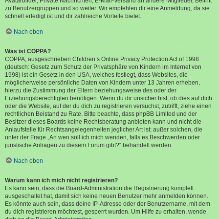
Avatarbilder, Private Nachrichten, E-Mail-Versand an andere Mitglieder, Beitritt
zu Benutzergruppen und so weiter. Wir empfehlen dir eine Anmeldung, da sie
schnell erledigt ist und dir zahlreiche Vorteile bietet.
Nach oben
Was ist COPPA?
COPPA, ausgeschrieben Children’s Online Privacy Protection Act of 1998
(deutsch: Gesetz zum Schutz der Privatsphäre von Kindern im Internet von
1998) ist ein Gesetz in den USA, welches festlegt, dass Websites, die
möglicherweise persönliche Daten von Kindern unter 13 Jahren erheben,
hierzu die Zustimmung der Eltern beziehungsweise des oder der
Erziehungsberechtigten benötigen. Wenn du dir unsicher bist, ob dies auf dich
oder die Website, auf der du dich zu registrieren versuchst, zutrifft, ziehe einen
rechtlichen Beistand zu Rate. Bitte beachte, dass phpBB Limited und der
Besitzer dieses Boards keine Rechtsberatung anbieten kann und nicht die
Anlaufstelle für Rechtsangelegenheiten jeglicher Art ist; außer solchen, die
unter der Frage „An wen soll ich mich wenden, falls es Beschwerden oder
juristische Anfragen zu diesem Forum gibt?“ behandelt werden.
Nach oben
Warum kann ich mich nicht registrieren?
Es kann sein, dass die Board-Administration die Registrierung komplett
ausgeschaltet hat, damit sich keine neuen Benutzer mehr anmelden können.
Es könnte auch sein, dass deine IP-Adresse oder der Benutzername, mit dem
du dich registrieren möchtest, gesperrt wurden. Um Hilfe zu erhalten, wende