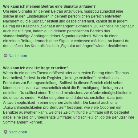
Wie kann ich meinem Beitrag eine Signatur anfügen?
Um eine Signatur an deinen Beitrag anzufügen, musst du zunächst eine
solche in den Einstellungen in deinem persönlichen Bereich entwerfen.
Nachdem du die Signatur erstellt und gespeichert hast, kannst du in jedem
Beitrag das Kästchen „Signatur anhängen“ aktivieren. Du kannst eine Signatur
auch hinzufügen, indem du in deinem persönlichen Bereich das
standardmäßige Anhängen deiner Signatur aktivierst. Wenn du einen
einzelnen Beitrag dennoch ohne Signatur verfassen möchtest, so kannst du
dort einfach das Kontrollkästchen „Signatur anhängen“ wieder deaktivieren.
Nach oben
Wie kann ich eine Umfrage erstellen?
Wenn du ein neues Thema eröffnest oder den ersten Beitrag eines Themas
bearbeitest, findest du ein Register „Umfrage erstellen“ unterhalb des
Formulars zur Beitragserstellung. Solltest du diesen Bereich nicht sehen
können, so hast du wahrscheinlich nicht die Berechtigung, Umfragen zu
erstellen. Du solltest einen Titel und mindestens zwei Antwortmöglichkeiten in
die entsprechenden Felder eingeben und dabei sicherstellen, dass jede
Antwortmöglichkeit in einer eigenen Zeile steht. Du kannst auch unter
„Auswahlmöglichkeiten pro Benutzer“ festlegen, wie viele Optionen ein
Benutzer auswählen kann, welches Zeitlimit für die Umfrage gilt (0 bedeutet
dabei eine zeitlich unbegrenzte Umfrage) und schließlich, ob die Benutzer ihre
Stimme ändern können.
Nach oben