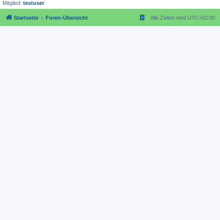
Mitglied:
testuser
Startseite
Foren-Übersicht
Alle Zeiten sind
UTC+02:00