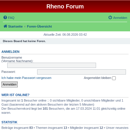
Rheno Forum
FAQ
Anmelden
Startseite
Foren-Übersicht
Aktuelle Zeit: 06.08.2026 03:42
Dieses Board hat keine Foren.
ANMELDEN
Benutzername
(Vorname Nachname):
Passwort:
Ich habe mein Passwort vergessen
Angemeldet bleiben
WER IST ONLINE?
Insgesamt ist
1
Besucher online :: 0 sichtbare Mitglieder, 0 unsichtbare Mitglieder und 1
Gast (basierend auf den aktiven Besuchern der letzten 5 Minuten)
Der Besucherrekord liegt bei
101
Besuchern, die am 17.03.2024 11:01 gleichzeitig online
waren.
STATISTIK
Beiträge insgesamt
83
• Themen insgesamt
13
• Mitglieder insgesamt
12
• Unser neuestes