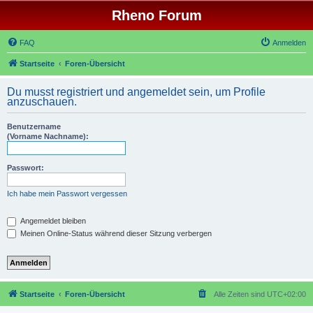
Rheno Forum
FAQ
Anmelden
Startseite
Foren-Übersicht
Du musst registriert und angemeldet sein, um Profile
anzuschauen.
Benutzername
(Vorname Nachname):
Passwort:
Ich habe mein Passwort vergessen
Angemeldet bleiben
Meinen Online-Status während dieser Sitzung verbergen
Startseite
Foren-Übersicht
Alle Zeiten sind
UTC+02:00