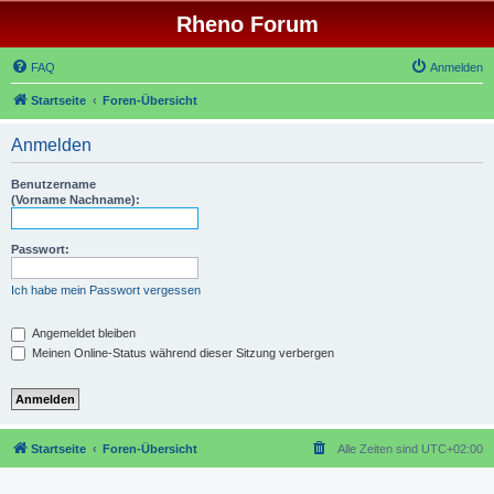
Rheno Forum
FAQ
Anmelden
Startseite
Foren-Übersicht
Anmelden
Benutzername
(Vorname Nachname):
Passwort:
Ich habe mein Passwort vergessen
Angemeldet bleiben
Meinen Online-Status während dieser Sitzung verbergen
Startseite
Foren-Übersicht
Alle Zeiten sind
UTC+02:00